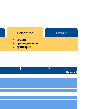
Основное
Итоги
группы
преподаватели
аудитории
3
Неделя 1