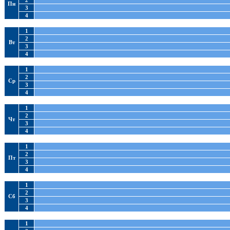
2
Пн
3
4
1
2
Вт
3
4
1
2
Ср
3
4
1
2
Чт
3
4
1
2
Пт
3
4
1
2
Сб
3
4
1