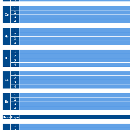
1
2
Ср
3
4
1
2
Чт
3
4
1
2
Пт
3
4
1
2
Сб
3
4
1
2
Вс
3
4
День
Пара
1