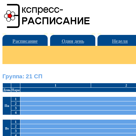
Расписание
Один день
Неделя
Группа: 21 СП
1
2
День
Пара
1
2
Пн
3
4
1
2
Вт
3
4