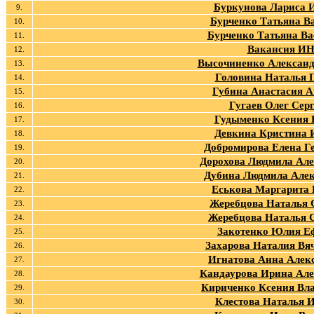
Буркунова Лариса 
9.
Бурченко Татьяна В
10.
Бурченко Татьяна Ва
11.
Вакансия И
12.
Высочиненко Александ
13.
Головина Наталья 
14.
Губина Анастасия А
15.
Гугаев Олег Сер
16.
Гудыменко Ксения
17.
Девкина Кристина 
18.
Добромирова Елена Г
19.
Дорохова Людмила Але
20.
Дубина Людмила Але
21.
Еськова Маргарита 
22.
Жеребцова Наталья 
23.
Жеребцова Наталья С
24.
Закотенко Юлия Е
25.
Захарова Наталия Вя
26.
Игнатова Анна Алек
27.
Кандаурова Ирина Але
28.
Кириченко Ксения Вл
29.
Клестова Наталья 
30.