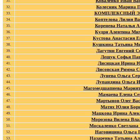
Коваленко Иван Ва
31.
Колесник Марина 
32.
КОМПЛЕКСНЫЙ Э
33.
Коптелова Лилия Ва
34.
Коренева Наталья А
35.
Кудря Алевтина Ми
36.
Кустова Анастасия Е
37.
Кушкина Татьяна М
38.
Лагутин Евгений С
39.
Лещук Софья Па
40.
Лисицкая Ирина 
41.
Лисовская Римма С
42.
Лунева Ольга Сер
43.
Лупандина Ольга 
44.
Магомедшапиева Марият
45.
Мамаева Елена Се
46.
Мартынов Олег Ва
47.
Матях Юлия Бор
48.
Мацкова Ирина Алек
49.
Морозова Вилена Вл
50.
Москаленко Светлана 
51.
Наговицина Ольга 
52.
Назаренко Татьяна Ал
53.