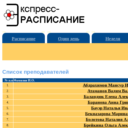
Расписание
Один день
Неделя
Список преподавателей
№ п.п
Фамилия И.О.
Абдрахимов Мансур 
1.
Атаманов Вадим Ва
2.
Баландюк Елена Алек
3.
Баранова Анна Гри
4.
Бауэр Наталья Ив
5.
Бекназарова Марин
6.
Болотова Наталия А
7.
Брейкина Ольга Алек
8.