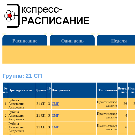
Расписание
Один день
Неделя
Группа: 21 СП
№
П/
Всего,
Пла
Преподаватель
Группа
Дисциплина
Тип занятия
п.п
г
час.
ча
Губина
Практическое
1.
Анастасия
21 СП
3
СМГ
26
занятие
Андреевна
Губина
Практическое
2.
Анастасия
21 СП
3
СМГ
4
занятие
Андреевна
Губина
Практическое
3.
Анастасия
21 СП
3
СМГ
6
занятие
Андреевна