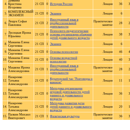
Девкина
4.
Кристина
21 СП
0
История России
Лекция
36
Игоревна
КОМПЛЕКСНЫЙ
5.
21 СП
0
Экзамен
Лекция
6
ЭКЗАМЕН
Иностранный язык в
Лещук Софья
Практическое
6.
21 СП
2
профессиональной
28
Павловна
занятие
деятельности
Психолого-педагогические
Лисицкая Ирина
7.
21 СП
0
основы органиазции общения
Лекция
38
Юрьевна
детей дошкольного возраста
Мамаева Елена
8.
21 СП
1
Экзамен
Лекция
6
Сергеевна
Мамаева Елена
9.
21 СП
0
Основы психологии
Лекция
46
Сергеевна
Мамаева Елена
Основы возрастной
10.
21 СП
0
Лекция
40
Сергеевна
психологии
Иностранный язык в
Мацкова Ирина
Практическое
11.
21 СП
1
профессиональной
28
Александровна
занятие
деятельности
Назаренко
Кураторский час "Разговоры о
12.
Татьяна
21 СП
0
Лекция
11
важном"
Александровн
Методика организации
Назаренко
игровой деятельности детей
13.
Татьяна
21 СП
0
Лекция
36
раннего и дошкольного
Александровн
возраста
Назаренко
Методика развития речи
14.
Татьяна
21 СП
0
детей раннего и дошкольного
Лекция
20
Александровн
возраста
Палкин Михаил
Практическое
15.
21 СП
1
Физическая культура
36
Викторович
занятие