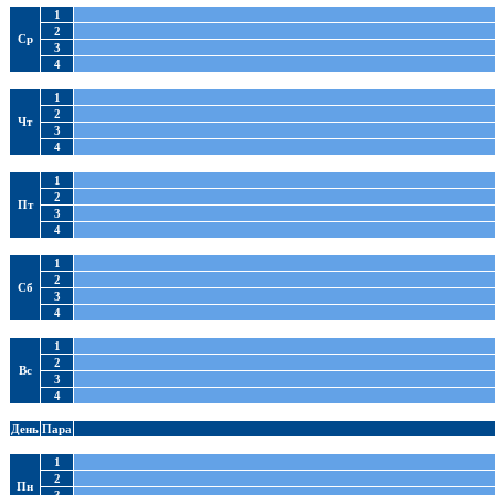
1
2
Ср
3
4
1
2
Чт
3
4
1
2
Пт
3
4
1
2
Сб
3
4
1
2
Вс
3
4
День
Пара
1
2
Пн