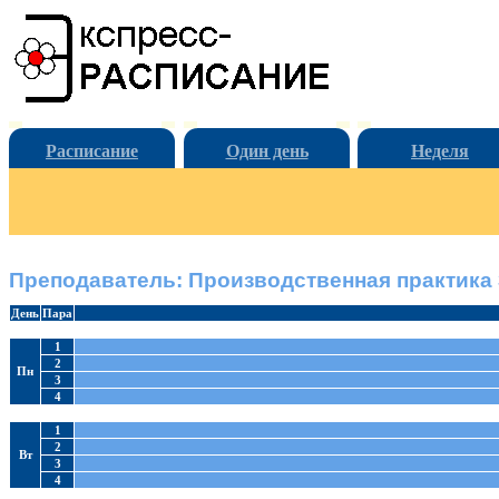
Расписание
Один день
Неделя
Преподаватель: Производственная практика
День
Пара
1
2
Пн
3
4
1
2
Вт
3
4