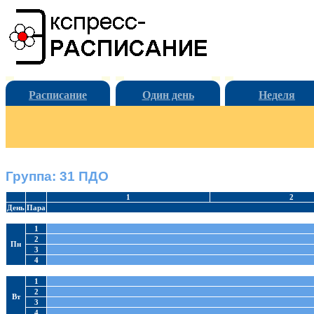
Расписание
Один день
Неделя
Группа: 31 ПДО
1
2
День
Пара
1
2
Пн
3
4
1
2
Вт
3
4