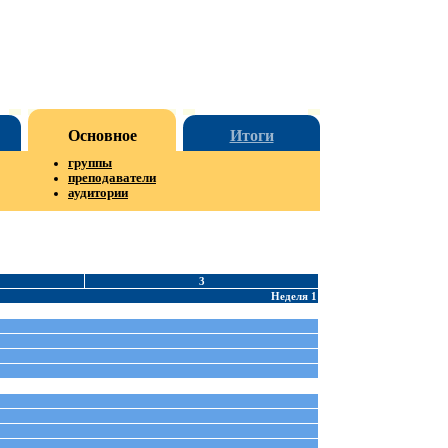
Основное
Итоги
группы
преподаватели
аудитории
3
Неделя 1