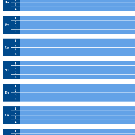
2
Пн
3
4
1
2
Вт
3
4
1
2
Ср
3
4
1
2
Чт
3
4
1
2
Пт
3
4
1
2
Сб
3
4
1