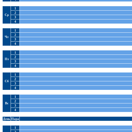
1
2
Ср
3
4
1
2
Чт
3
4
1
2
Пт
3
4
1
2
Сб
3
4
1
2
Вс
3
4
День
Пара
1