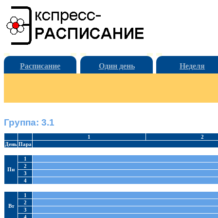
Расписание
Один день
Неделя
Группа: 3.1
1
2
День
Пара
1
2
Пн
3
4
1
2
Вт
3
4