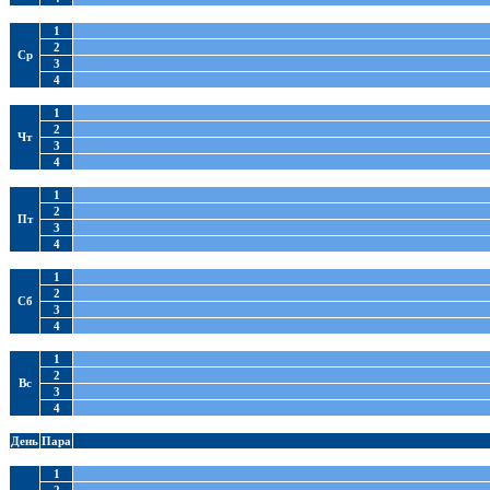
1
2
Ср
3
4
1
2
Чт
3
4
1
2
Пт
3
4
1
2
Сб
3
4
1
2
Вс
3
4
День
Пара
1