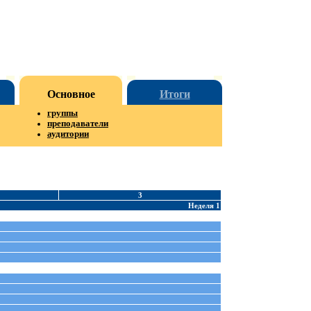
Основное
Итоги
группы
преподаватели
аудитории
3
Неделя 1