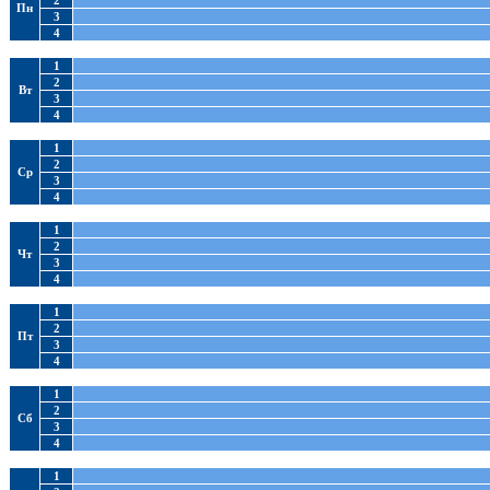
2
Пн
3
4
1
2
Вт
3
4
1
2
Ср
3
4
1
2
Чт
3
4
1
2
Пт
3
4
1
2
Сб
3
4
1