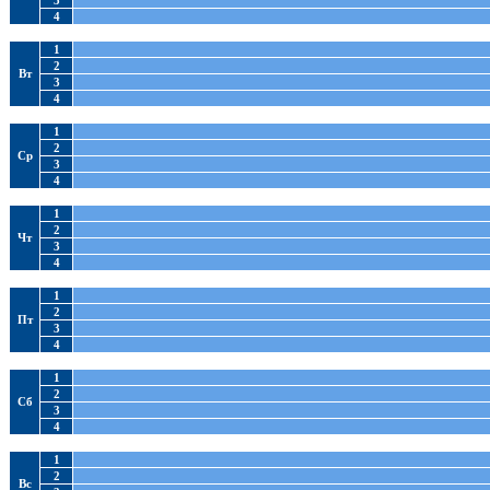
3
4
1
2
Вт
3
4
1
2
Ср
3
4
1
2
Чт
3
4
1
2
Пт
3
4
1
2
Сб
3
4
1
2
Вс