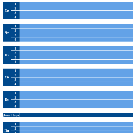
1
2
Ср
3
4
1
2
Чт
3
4
1
2
Пт
3
4
1
2
Сб
3
4
1
2
Вс
3
4
День
Пара
1
2
Пн