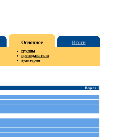
Основное
Итоги
группы
преподаватели
аудитории
Неделя 1