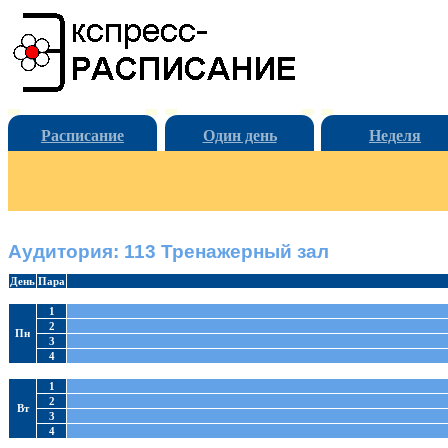
Расписание
Один день
Неделя
Аудитория: 113 Тренажерный зал
День
Пара
1
2
Пн
3
4
1
2
Вт
3
4