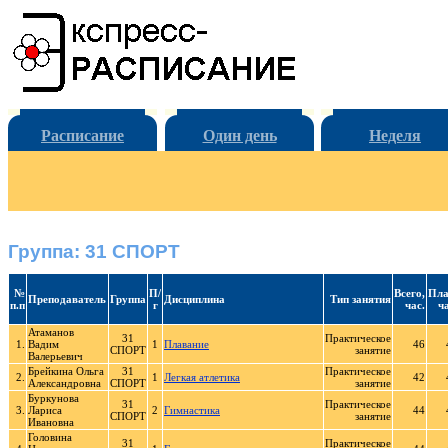
Расписание
Один день
Неделя
Группа: 31 СПОРТ
№
П/
Всего,
Пла
Преподаватель
Группа
Дисциплина
Тип занятия
п.п
г
час.
ча
Атаманов
31
Практическое
1.
Вадим
1
Плавание
46
СПОРТ
занятие
Валерьевич
Брейкина Ольга
31
Практическое
2.
1
Легкая атлетика
42
Александровна
СПОРТ
занятие
Буркунова
31
Практическое
3.
Лариса
2
Гимнастика
44
СПОРТ
занятие
Ивановна
Головина
31
Практическое