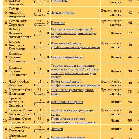
4.
Наталья
1
Гимнастика
44
СПОРТ
занятие
Петровна
Губина
31
Практическое
5.
Анастасия
2
Легкая атлетика
42
СПОРТ
занятие
Андреевна
Гугаев Олег
31
Практическое
6.
2
Плавание
46
Сергеевич
СПОРТ
занятие
Дубина
Осуществление спортивной
31
7.
Людмила
0
подготовки в избранном виде
Лекция
72
СПОРТ
Александровна
спорта
Кустова
31
Иностранный язык в
Практическое
8.
Анастасия
2
38
СПОРТ
профессиональной деятельности
занятие
Евгеньевна
Кушкина
31
9.
Татьяна
0
Основы биомеханики
Лекция
46
СПОРТ
Михайловна
Теоретические и прикладные
Кушкина
31
аспекты методической работы в
10.
Татьяна
0
Лекция
90
СПОРТ
области физической культуры
Михайловна
спорта
Лещук Софья
31
Иностранный язык в
Практическое
11.
1
38
Павловна
СПОРТ
профессиональной деятельности
занятие
Мартынов Олег
31
Физическая культура (спорт.
Практическое
12.
2
38
Васильевич
СПОРТ
игры)
занятие
Орехова
31
13.
Виктория
0
Психология общения
Лекция
48
СПОРТ
Ивановна
Селезнев Роман
31
Физическая культура (спорт.
Практическое
14.
1
38
Александрович
СПОРТ
игры)
занятие
Сиденко Олеся
31
Гигиенические основы
15.
0
Лекция
60
Сергеевна
СПОРТ
физической культуры и спорта
Сиденко Олеся
31
16.
0
Экзамен
Лекция
6
Сергеевна
СПОРТ
Смоленская
31
Правовое обеспечение