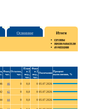
Основное
Итоги
группы
преподаватели
аудитории
План
Факт
н,
Факт,
Остаток,
в 2
в 2
Процент
Окончание
с.
час.
час.
нед.,
нед.,
выполнения, %
час.
час.
46
46
0
0,0
0
05.07.2026
42
42
0
0,0
0
05.07.2026
44
44
0
0,0
0
05.07.2026