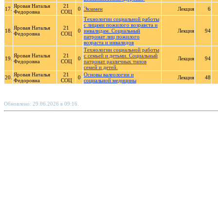
Яровая Наталья
21
17.
0
Экзамен
Лекция
6
Федоровна
СОЦ
Технологии социальной работы
с лицами пожилого возравста и
Яровая Наталья
21
18.
0
инвалидам. Социальный
Лекция
94
Федоровна
СОЦ
патронат лиц пожилого
возраста и инвалидов
Технологии социальной работы
Яровая Наталья
21
с семьей и детьми. Социальный
19.
0
Лекция
94
Федоровна
СОЦ
патронат различных типов
семей и детей.
Яровая Наталья
21
Основы валеологии и
20.
0
Лекция
48
Федоровна
СОЦ
социальной медицины
Обновлено: 29.06.2026 в 09:16.