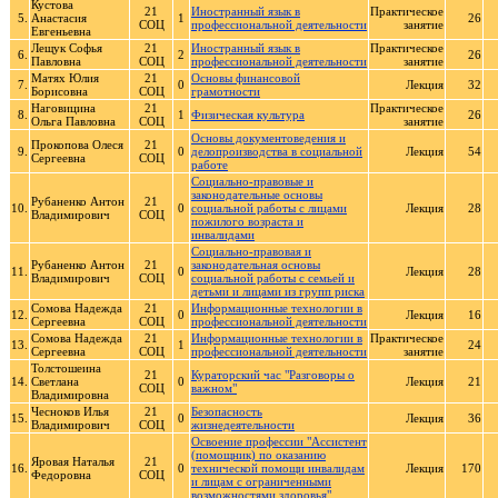
Кустова
21
Иностранный язык в
Практическое
5.
Анастасия
1
26
СОЦ
профессиональной деятельности
занятие
Евгеньевна
Лещук Софья
21
Иностранный язык в
Практическое
6.
2
26
Павловна
СОЦ
профессиональной деятельности
занятие
Матях Юлия
21
Основы финансовой
7.
0
Лекция
32
Борисовна
СОЦ
грамотности
Наговицина
21
Практическое
8.
1
Физическая культура
26
Ольга Павловна
СОЦ
занятие
Основы документоведения и
Прокопова Олеся
21
9.
0
делопроизводства в социальной
Лекция
54
Сергеевна
СОЦ
работе
Социально-правовые и
законодательные основы
Рубаненко Антон
21
10.
0
социальной работы с лицами
Лекция
28
Владимирович
СОЦ
пожилого возраста и
инвалидами
Социально-правовая и
Рубаненко Антон
21
законодательная основы
11.
0
Лекция
28
Владимирович
СОЦ
социальной работы с семьей и
детьми и лицами из групп риска
Сомова Надежда
21
Информационные технологии в
12.
0
Лекция
16
Сергеевна
СОЦ
профессиональной деятельности
Сомова Надежда
21
Информационные технологии в
Практическое
13.
1
24
Сергеевна
СОЦ
профессиональной деятельности
занятие
Толстошеина
21
Кураторский час "Разговоры о
14.
Светлана
0
Лекция
21
СОЦ
важном"
Владимировна
Чесноков Илья
21
Безопасность
15.
0
Лекция
36
Владимирович
СОЦ
жизнедеятельности
Освоение профессии "Ассистент
(помощник) по оказанию
Яровая Наталья
21
16.
0
технической помощи инвалидам
Лекция
170
Федоровна
СОЦ
и лицам с ограниченными
возможностями здоровья"