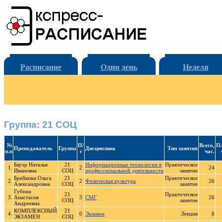
Расписание
Один день
Неделя
Группа: 21 СОЦ
№
П/
Всего,
Пл
Преподаватель
Группа
Дисциплина
Тип занятия
п.п
г
час.
Бауэр Наталья
21
Информационные технологии в
Практическое
1.
2
24
Ивановна
СОЦ
профессиональной деятельности
занятие
Брейкина Ольга
21
Практическое
2.
2
Физическая культура
26
Александровна
СОЦ
занятие
Губина
21
Практическое
3.
Анастасия
3
СМГ
26
СОЦ
занятие
Андреевна
КОМПЛЕКСНЫЙ
21
4.
0
Экзамен
Лекция
6
ЭКЗАМЕН
СОЦ