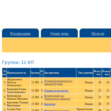
Расписание
Один день
Неделя
Группа: 11 КП
№
П/
Всего,
План,
Преподаватель
Группа
Дисциплина
Тип занятия
п.п
г
час.
час.
Абдрахимов
Основы безопасности и
1.
Мансур
11 КП
0
Лекция
36
34
защиты Родины
Исмаилович
Баландюк Елена
2.
11 КП
0
Основы психологии
Лекция
22
21
Александровна
Бекназарова
Кураторский час
3.
11 КП
0
Лекция
21
20
Марина Юрьевна
"Разговоры о важном"
Бурченко Татьяна
4.
11 КП
0
Биология
Лекция
40
37
Васильевна
Гугаев Олег
Практическое
5.
11 КП
2
Физическая культура
40
37