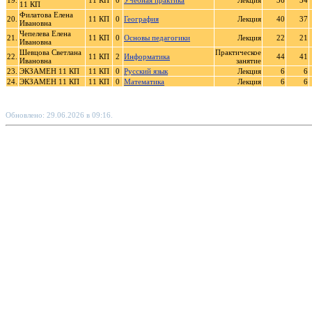
19.
11 КП
0
Учебная практика
Лекция
36
34
11 КП
Филатова Елена
20.
11 КП
0
География
Лекция
40
37
Ивановна
Чепелева Елена
21.
11 КП
0
Основы педагогики
Лекция
22
21
Ивановна
Шевцова Светлана
Практическое
22.
11 КП
2
Информатика
44
41
Ивановна
занятие
23.
ЭКЗАМЕН 11 КП
11 КП
0
Русский язык
Лекция
6
6
24.
ЭКЗАМЕН 11 КП
11 КП
0
Математика
Лекция
6
6
Обновлено: 29.06.2026 в 09:16.