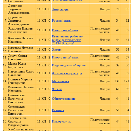
Сергеевич
занятие
Дорохова
6.
Людмила
11 КП
0
Литература
Лекция
70
65
Александровна
Дорохова
7.
Людмила
11 КП
0
Русский язык
Лекция
34
32
Александровна
Захарова Наталия
Практическое
8.
11 КП
1
Иностранный язык
40
37
Вячеславовна
занятие
Выполнение работ по
Клестова Наталья
9.
11 КП
0
видам деятельности:
Лекция
44
41
Ивановна
20434 Вожатый
Клестова Наталья
10.
11 КП
0
Химия
Лекция
36
34
Ивановна
Лещук Софья
Практическое
11.
11 КП
2
Иностранный язык
40
37
Павловна
занятие
Матях Юлия
12.
11 КП
0
Индивидуальный проект
Лекция
32
30
Борисовна
Наговицина Ольга
Практическое
13.
11 КП
1
Физическая культура
40
37
Павловна
занятие
Попкова Марина
14.
11 КП
0
Математика
Лекция
130
121
Геннадьевна
Романова Наталья
15.
11 КП
0
Физика
Лекция
60
56
Ивановна
Смоленская
16.
Валентина
11 КП
0
Обществознание
Лекция
44
41
Викторовн
Смоленская
17.
Валентина
11 КП
0
История
Лекция
58
54
Викторовн
Толстошеина
Практическое
18.
Светлана
11 КП
1
Информатика
44
41
занятие
Владимировна
Учебная практика