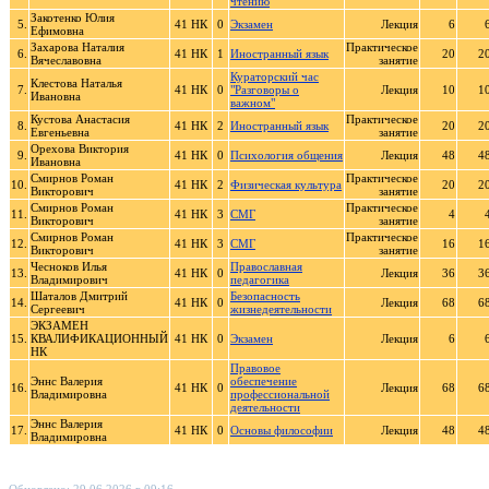
чтению
Закотенко Юлия
5.
41 НК
0
Экзамен
Лекция
6
Ефимовна
Захарова Наталия
Практическое
6.
41 НК
1
Иностранный язык
20
2
Вячеславовна
занятие
Кураторский час
Клестова Наталья
7.
41 НК
0
"Разговоры о
Лекция
10
1
Ивановна
важном"
Кустова Анастасия
Практическое
8.
41 НК
2
Иностранный язык
20
2
Евгеньевна
занятие
Орехова Виктория
9.
41 НК
0
Психология общения
Лекция
48
4
Ивановна
Смирнов Роман
Практическое
10.
41 НК
2
Физическая культура
20
2
Викторович
занятие
Смирнов Роман
Практическое
11.
41 НК
3
СМГ
4
Викторович
занятие
Смирнов Роман
Практическое
12.
41 НК
3
СМГ
16
1
Викторович
занятие
Чесноков Илья
Православная
13.
41 НК
0
Лекция
36
3
Владимирович
педагогика
Шаталов Дмитрий
Безопасность
14.
41 НК
0
Лекция
68
6
Сергеевич
жизнедеятельности
ЭКЗАМЕН
15.
КВАЛИФИКАЦИОННЫЙ
41 НК
0
Экзамен
Лекция
6
НК
Правовое
Эннс Валерия
обеспечение
16.
41 НК
0
Лекция
68
6
Владимировна
профессиональной
деятельности
Эннс Валерия
17.
41 НК
0
Основы философии
Лекция
48
4
Владимировна