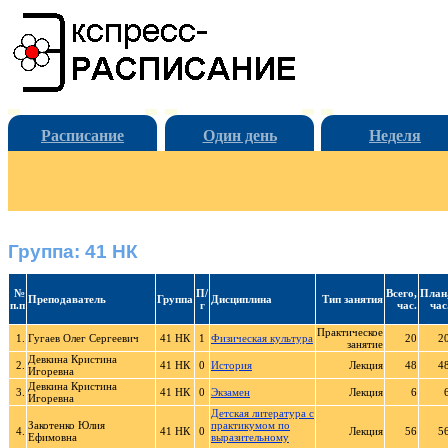
Расписание
Один день
Неделя
Группа: 41 НК
№
П/
Всего,
План
Преподаватель
Группа
Дисциплина
Тип занятия
п.п
г
час.
час
Практическое
1.
Гугаев Олег Сергеевич
41 НК
1
Физическая культура
20
2
занятие
Девкина Кристина
2.
41 НК
0
История
Лекция
48
4
Игоревна
Девкина Кристина
3.
41 НК
0
Экзамен
Лекция
6
Игоревна
Детская литература с
Закотенко Юлия
практикумом по
4.
41 НК
0
Лекция
56
5
Ефимовна
выразительному