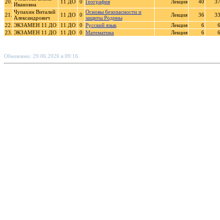
20.
11 ДО
0
География
Лекция
40
3
Ивановна
Чупахин Виталий
Основы безопасности и
21.
11 ДО
0
Лекция
36
3
Александрович
защиты Родины
22.
ЭКЗАМЕН 11 ДО
11 ДО
0
Русский язык
Лекция
6
23.
ЭКЗАМЕН 11 ДО
11 ДО
0
Математика
Лекция
6
Обновлено: 29.06.2026 в 09:16.