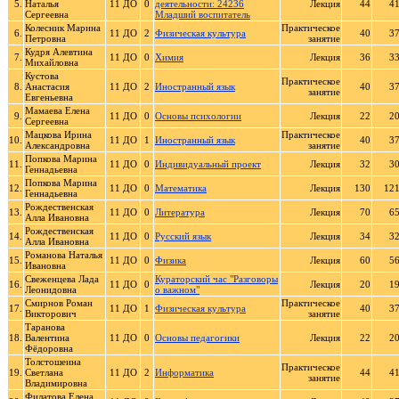
5.
Наталья
11 ДО
0
деятельности: 24236
Лекция
44
4
Сергеевна
Младший воспитатель
Колесник Марина
Практическое
6.
11 ДО
2
Физическая культура
40
3
Петровна
занятие
Кудря Алевтина
7.
11 ДО
0
Химия
Лекция
36
3
Михайловна
Кустова
Практическое
8.
Анастасия
11 ДО
2
Иностранный язык
40
3
занятие
Евгеньевна
Мамаева Елена
9.
11 ДО
0
Основы психологии
Лекция
22
2
Сергеевна
Мацкова Ирина
Практическое
10.
11 ДО
1
Иностранный язык
40
3
Александровна
занятие
Попкова Марина
11.
11 ДО
0
Индивидуальный проект
Лекция
32
3
Геннадьевна
Попкова Марина
12.
11 ДО
0
Математика
Лекция
130
12
Геннадьевна
Рождественская
13.
11 ДО
0
Литература
Лекция
70
6
Алла Ивановна
Рождественская
14.
11 ДО
0
Русский язык
Лекция
34
3
Алла Ивановна
Романова Наталья
15.
11 ДО
0
Физика
Лекция
60
5
Ивановна
Свеженцева Лада
Кураторский час "Разговоры
16.
11 ДО
0
Лекция
20
1
Леонидовна
о важном"
Смирнов Роман
Практическое
17.
11 ДО
1
Физическая культура
40
3
Викторович
занятие
Таранова
18.
Валентина
11 ДО
0
Основы педагогики
Лекция
22
2
Фёдоровна
Толстошеина
Практическое
19.
Светлана
11 ДО
2
Информатика
44
4
занятие
Владимировна
Филатова Елена