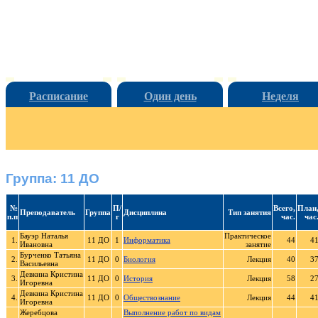
Расписание
Один день
Неделя
Группа: 11 ДО
№
П/
Всего,
План
Преподаватель
Группа
Дисциплина
Тип занятия
п.п
г
час.
час
Бауэр Наталья
Практическое
1.
11 ДО
1
Информатика
44
4
Ивановна
занятие
Бурченко Татьяна
2.
11 ДО
0
Биология
Лекция
40
3
Васильевна
Девкина Кристина
3.
11 ДО
0
История
Лекция
58
2
Игоревна
Девкина Кристина
4.
11 ДО
0
Обществознание
Лекция
44
4
Игоревна
Жеребцова
Выполнение работ по видам