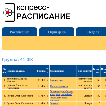
Расписание
Один день
Неделя
Группа: 41 ФК
№
П/
Всего,
Пла
Преподаватель
Группа
Дисциплина
Тип занятия
п.п
г
час.
ча
Буркунова Лариса
Практическое
1.
41 ФК
2
Гимнастика
60
Ивановна
занятие
Губина Анастасия
Практическое
2.
41 ФК
1
Легкая атлетика
36
Андреевна
занятие
Основы врачебного
контроля, лечебной
3.
Гугаев Олег Сергеевич
41 ФК
0
Лекция
52
физкультуры и
массажа
4.
Гугаев Олег Сергеевич
41 ФК
0
Экзамен
Лекция
6