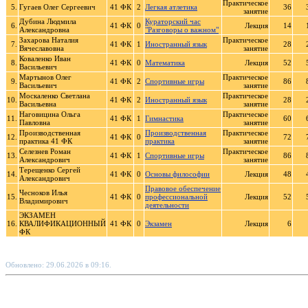
Практическое
5.
Гугаев Олег Сергеевич
41 ФК
2
Легкая атлетика
36
занятие
Дубина Людмила
Кураторский час
6.
41 ФК
0
Лекция
14
Александровна
"Разговоры о важном"
Захарова Наталия
Практическое
7.
41 ФК
1
Иностранный язык
28
Вячеславовна
занятие
Коваленко Иван
8.
41 ФК
0
Математика
Лекция
52
Васильевич
Мартынов Олег
Практическое
9.
41 ФК
2
Спортивные игры
86
Васильевич
занятие
Москаленко Светлана
Практическое
10.
41 ФК
2
Иностранный язык
28
Васильевна
занятие
Наговицина Ольга
Практическое
11.
41 ФК
1
Гимнастика
60
Павловна
занятие
Производственная
Производственная
Практическое
12.
41 ФК
0
72
практика 41 ФК
практика
занятие
Селезнев Роман
Практическое
13.
41 ФК
1
Спортивные игры
86
Александрович
занятие
Терещенко Сергей
14.
41 ФК
0
Основы философии
Лекция
48
Александрович
Правовое обеспечение
Чесноков Илья
15.
41 ФК
0
профессиональной
Лекция
52
Владимирович
деятельности
ЭКЗАМЕН
16.
КВАЛИФИКАЦИОННЫЙ
41 ФК
0
Экзамен
Лекция
6
ФК
Обновлено: 29.06.2026 в 09:16.