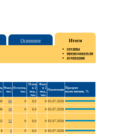
Основное
Итоги
группы
преподаватели
аудитории
План
Факт
н,
Факт,
Остаток,
в 2
в 2
Процент
Окончание
с.
час.
час.
нед.,
нед.,
выполнения, %
час.
час.
60
60
0
0,0
0
05.07.2026
36
36
0
0,0
0
05.07.2026
52
52
0
0,0
0
05.07.2026
6
6
0
0,0
0
05.07.2026