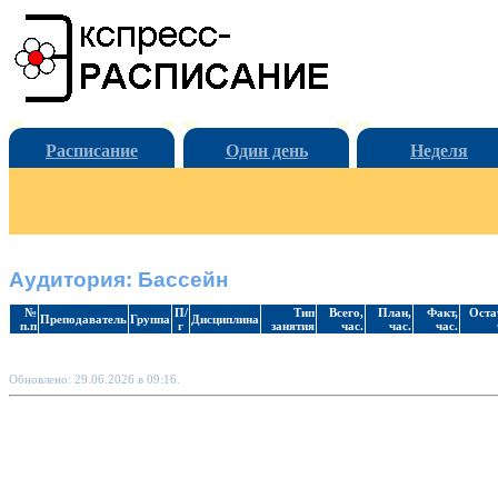
Расписание
Один день
Неделя
Аудитория: Бассейн
№
П/
Тип
Всего,
План,
Факт,
Оста
Преподаватель
Группа
Дисциплина
п.п
г
занятия
час.
час.
час.
Обновлено: 29.06.2026 в 09:16.