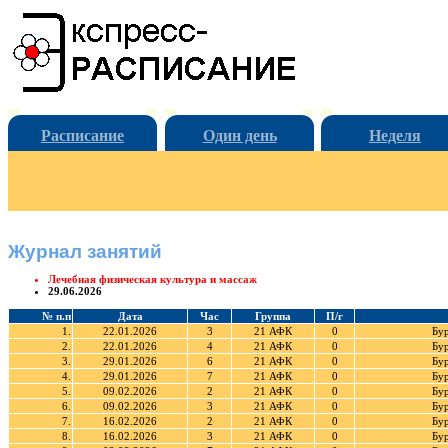
Расписание
Один день
Неделя
Журнал занятий
Лечебная физическая культура и массаж
29.06.2026
№ п.п
Дата
Час
Группа
П/г
1.
22.01.2026
3
21 АФК
0
Бур
2.
22.01.2026
4
21 АФК
0
Бур
3.
29.01.2026
6
21 АФК
0
Бур
4.
29.01.2026
7
21 АФК
0
Бур
5.
09.02.2026
2
21 АФК
0
Бур
6.
09.02.2026
3
21 АФК
0
Бур
7.
16.02.2026
2
21 АФК
0
Бур
8.
16.02.2026
3
21 АФК
0
Бур