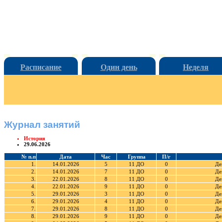
Расписание
Один день
Неделя
Журнал занятий
История
29.06.2026
№ п.п
Дата
Час
Группа
П/г
1.
14.01.2026
5
11 ДО
0
Де
2.
14.01.2026
7
11 ДО
0
Де
3.
22.01.2026
8
11 ДО
0
Де
4.
22.01.2026
9
11 ДО
0
Де
5.
29.01.2026
3
11 ДО
0
Де
6.
29.01.2026
4
11 ДО
0
Де
7.
29.01.2026
8
11 ДО
0
Де
8.
29.01.2026
9
11 ДО
0
Де