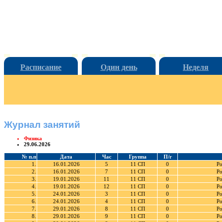
Расписание
Один день
Неделя
Журнал занятий
Физика
29.06.2026
№ п.п
Дата
Час
Группа
П/г
1.
16.01.2026
5
11 СП
0
Ро
2.
16.01.2026
7
11 СП
0
Ро
3.
19.01.2026
11
11 СП
0
Ро
4.
19.01.2026
12
11 СП
0
Ро
5.
24.01.2026
3
11 СП
0
Ро
6.
24.01.2026
4
11 СП
0
Ро
7.
29.01.2026
8
11 СП
0
Ро
8.
29.01.2026
9
11 СП
0
Ро