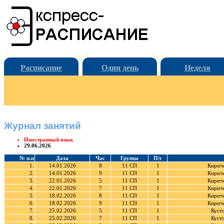
Расписание
Один день
Неделя
Журнал занятий
Иностранный язык
29.06.2026
№ п.п
Дата
Час
Группа
П/г
1.
14.01.2026
8
11 СП
1
Кирич
2.
14.01.2026
9
11 СП
1
Кирич
3.
22.01.2026
5
11 СП
1
Кирич
4.
22.01.2026
7
11 СП
1
Кирич
5.
18.02.2026
8
11 СП
1
Кирич
6.
18.02.2026
9
11 СП
1
Кирич
7.
25.02.2026
5
11 СП
1
Куст
8.
25.02.2026
7
11 СП
1
Куст