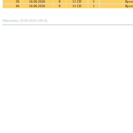
39.
16.06.2026
8
11 СП
1
Куст
40.
16.06.2026
9
11 СП
1
Куст
Обновлено: 29.06.2026 в 09:16.