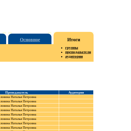
Основное
Итоги
группы
преподаватели
аудитории
Преподаватель
Аудитория
оловина Наталья Петровна
оловина Наталья Петровна
оловина Наталья Петровна
оловина Наталья Петровна
оловина Наталья Петровна
оловина Наталья Петровна
оловина Наталья Петровна
оловина Наталья Петровна