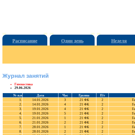
Расписание
Один день
Неделя
Журнал занятий
Гимнастика
29.06.2026
№ п.п
Дата
Час
Группа
П/г
1.
14.01.2026
3
21 ФК
2
Г
2.
14.01.2026
4
21 ФК
2
Г
3.
19.01.2026
4
21 ФК
2
Г
4.
19.01.2026
5
21 ФК
2
Г
5.
21.01.2026
1
21 ФК
2
Г
6.
21.01.2026
2
21 ФК
2
Г
7.
28.01.2026
1
21 ФК
2
Г
8.
28.01.2026
2
21 ФК
2
Г