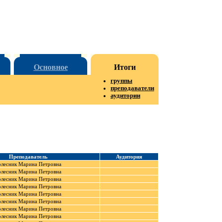
Основное
Итоги
группы
преподаватели
аудитории
Преподаватель
Аудитория
олесник Марина Петровна
олесник Марина Петровна
олесник Марина Петровна
олесник Марина Петровна
олесник Марина Петровна
олесник Марина Петровна
олесник Марина Петровна
олесник Марина Петровна